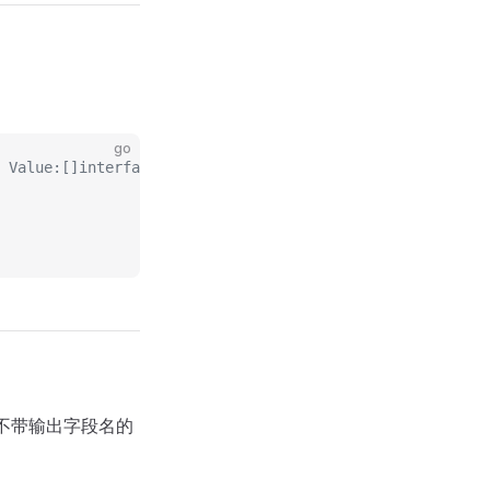
go
 Value:[]interface {}{"$total", "$count"}}}}}
不带输出字段名的