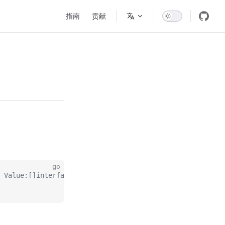
Main Navigation
指南
贡献
go
 Value:[]interface {}{"$total", "$count"}}}}}