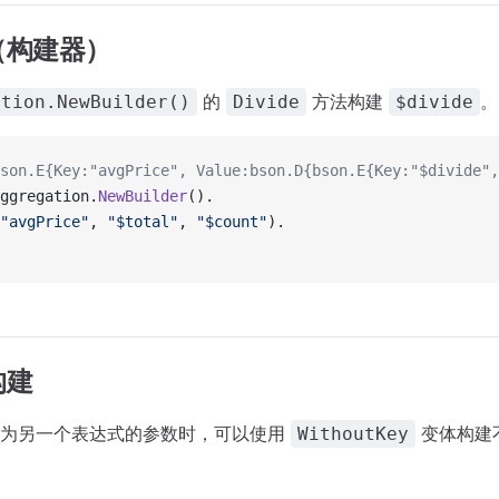
（构建器）
的
方法构建
。
ation.NewBuilder()
Divide
$divide
son.E{Key:"avgPrice", Value:bson.D{bson.E{Key:"$divide",
ggregation.
NewBuilder
().
"avgPrice"
, 
"$total"
, 
"$count"
).
构建
作为另一个表达式的参数时，可以使用
变体构建
WithoutKey