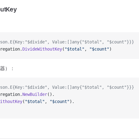
outKey
son.E{Key:"$divide", Value:[]any{"$total", "$count"}}}
regation.
DivideWithoutKey
(
"$total"
, 
"$count"
)
器）：
son.E{Key:"$divide", Value:[]any{"$total", "$count"}}}
regation.
NewBuilder
().
ithoutKey
(
"$total"
, 
"$count"
).