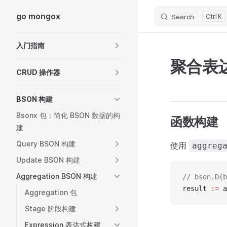
go mongox
Search
K
Skip to content
Sidebar Navigation
入门指南
聚合表达式
CRUD 操作器
BSON 构建
Bsonx 包：简化 BSON 数据的构
函数构建
建
Query BSON 构建
使用
aggreg
Update BSON 构建
Aggregation BSON 构建
// bson.D{b
result 
:=
 a
Aggregation 包
Stage 阶段构建
Expression 表达式构建