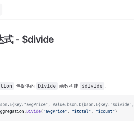
 - $divide
包提供的
函数构建
。
ation
Divide
$divide
son.E{Key:"avgPrice", Value:bson.D{bson.E{Key:"$divide",
ggregation.
Divide
(
"avgPrice"
, 
"$total"
, 
"$count"
)