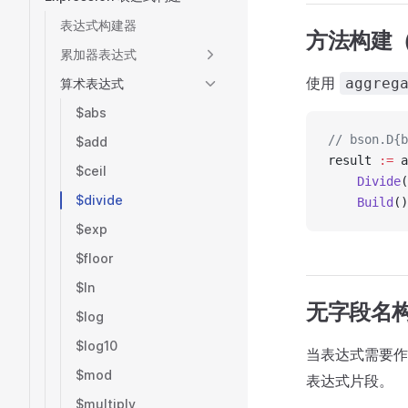
表达式构建器
方法构建
累加器表达式
使用
aggreg
算术表达式
$abs
// bson.D{b
$add
result 
:=
 a
$ceil
    Divide
(
$divide
    Build
()
$exp
$floor
$ln
无字段名
$log
$log10
当表达式需要
$mod
表达式片段。
$multiply