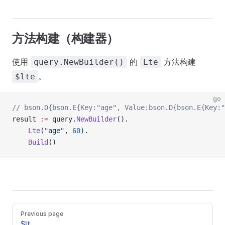
方法构建（构建器）
使用
的
方法构建
query.NewBuilder()
Lte
。
$lte
go
// bson.D{bson.E{Key:"age", Value:bson.D{bson.E{Key:"
result 
:=
 query.
NewBuilder
().
    Lte
(
"age"
, 
60
).
    Build
()
Previous page
$lt