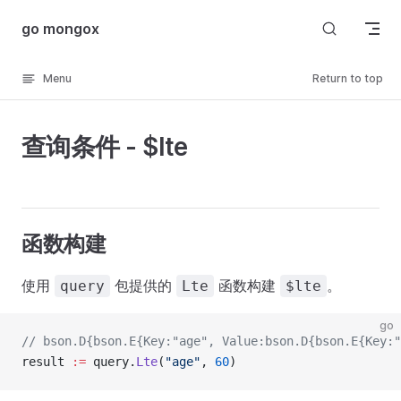
Skip to content
go mongox
Menu
Return to top
查询条件 - $lte
函数构建
使用
包提供的
函数构建
。
query
Lte
$lte
go
// bson.D{bson.E{Key:"age", Value:bson.D{bson.E{Key:"
result 
:=
 query.
Lte
(
"age"
, 
60
)