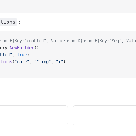
：
ptions
son.E{Key:"enabled", Value:bson.D{bson.E{Key:"$eq", Valu
ery.
NewBuilder
().
bled"
, 
true
).
tions
(
"name"
, 
"^ming"
, 
"i"
).