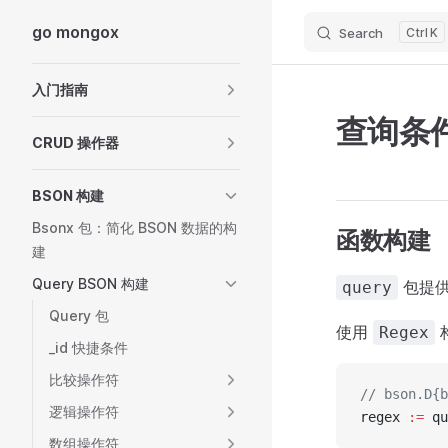
go mongox
Search
K
Skip to content
Sidebar Navigation
入门指南
查询条件 
CRUD 操作器
BSON 构建
Bsonx 包：简化 BSON 数据的构
函数构建
建
Query BSON 构建
包提
query
Query 包
使用
Regex
_id 快捷条件
比较操作符
// bson.D{b
逻辑操作符
regex 
:=
 qu
数组操作符