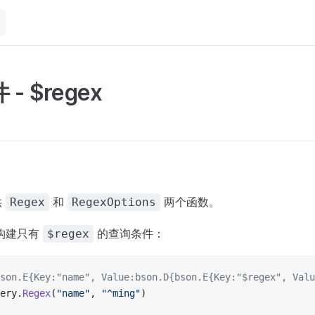
- $regex
供
和
两个函数。
Regex
RegexOptions
构建只有
的查询条件：
$regex
son.E{Key:"name", Value:bson.D{bson.E{Key:"$regex", Valu
ery.
Regex
(
"name"
, 
"^ming"
)