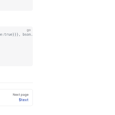
go
e:true}}}, bson.E{Key:"name", Value:bson.D{bson.E{Key:"$
Next page
$text