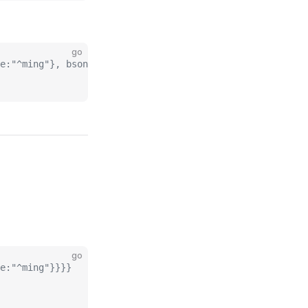
go
e:"^ming"}, bson.E{Key:"$options", Value:"i"}}}}
go
e:"^ming"}}}}