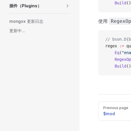
    Build
()
插件（Plugins）
使用
RegexO
mongox 更新日志
更新中...
// bson.D{b
regex 
:=
 qu
    Eq
(
"ena
    RegexOp
    Build
()
Previous page
$mod