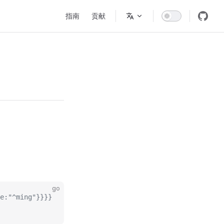
Main Navigation
指南
贡献
go
e:"^ming"}}}}