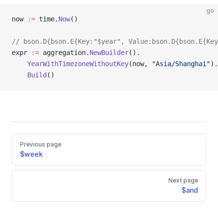
go
now 
:=
 time.
Now
()
// bson.D{bson.E{Key:"$year", Value:bson.D{bson.E{Key
expr 
:=
 aggregation.
NewBuilder
().
    YearWithTimezoneWithoutKey
(now, 
"Asia/Shanghai"
).
    Build
()
Previous page
$week
Next page
$and