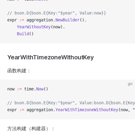
// bson.D{bson.E{Key:"$year", Value:now}}
expr 
:=
 aggregation.
NewBuilder
().
    YearWithoutKey
(now).
    Build
()
YearWithTimezoneWithoutKey
函数构建：
go
now 
:=
 time.
Now
()
// bson.D{bson.E{Key:"$year", Value:bson.D{bson.E{Key
expr 
:=
 aggregation.
YearWithTimezoneWithoutKey
(now, 
"
方法构建（构建器）：