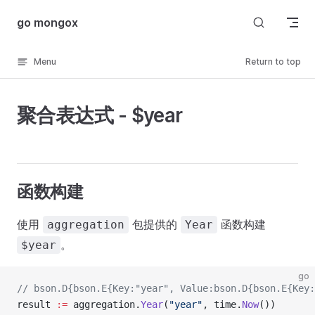
Skip to content
go mongox
Menu
Return to top
聚合表达式 - $year
函数构建
使用
包提供的
函数构建
aggregation
Year
。
$year
go
// bson.D{bson.E{Key:"year", Value:bson.D{bson.E{Key:
result 
:=
 aggregation.
Year
(
"year"
, time.
Now
())