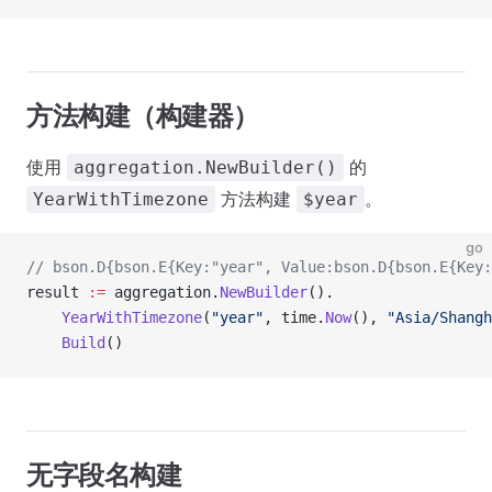
方法构建（构建器）
使用
的
aggregation.NewBuilder()
方法构建
。
YearWithTimezone
$year
go
// bson.D{bson.E{Key:"year", Value:bson.D{bson.E{Key:
result 
:=
 aggregation.
NewBuilder
().
    YearWithTimezone
(
"year"
, time.
Now
(), 
"Asia/Shangh
    Build
()
无字段名构建