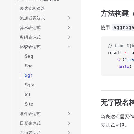
表达式构建器
方法构建
累加器表达式
使用
aggreg
算术表达式
数组表达式
// bson.D{b
比较表达式
result 
:=
 a
$eq
    Gt
(
"isA
$ne
    Build
()
$gt
$gte
$lt
无字段名
$lte
条件表达式
当表达式需要
日期表达式
表达式片段。
布尔表达式