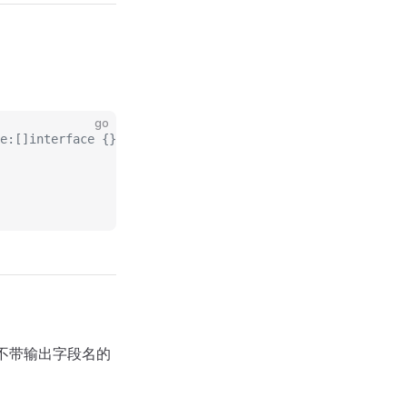
go
e:[]interface {}{"$age", 18}}}}}
不带输出字段名的