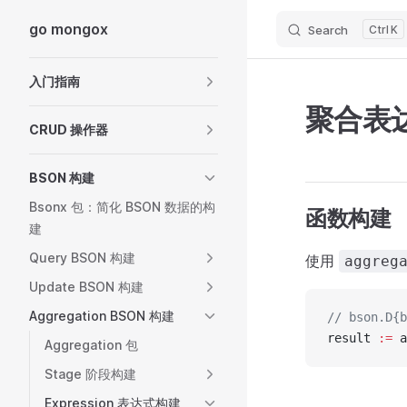
go mongox
Search
K
Skip to content
Sidebar Navigation
入门指南
聚合表达式
CRUD 操作器
BSON 构建
Bsonx 包：简化 BSON 数据的构
函数构建
建
Query BSON 构建
使用
aggreg
Update BSON 构建
Aggregation BSON 构建
// bson.D{b
result 
:=
 a
Aggregation 包
Stage 阶段构建
Expression 表达式构建