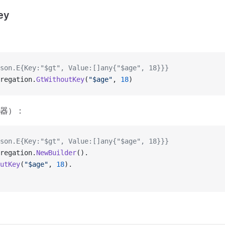
ey
son.E{Key:"$gt", Value:[]any{"$age", 18}}}
regation.
GtWithoutKey
(
"$age"
, 
18
)
器）：
son.E{Key:"$gt", Value:[]any{"$age", 18}}}
regation.
NewBuilder
().
utKey
(
"$age"
, 
18
).