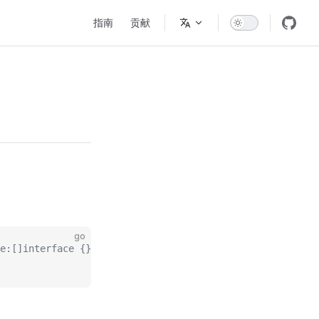
Main Navigation
指南
贡献
go
e:[]interface {}{"$age", 18}}}}}