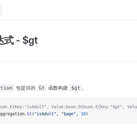
 - $gt
包提供的
函数构建
。
ation
Gt
$gt
son.E{Key:"isAdult", Value:bson.D{bson.E{Key:"$gt", Valu
ggregation.
Gt
(
"isAdult"
, 
"$age"
, 
18
)