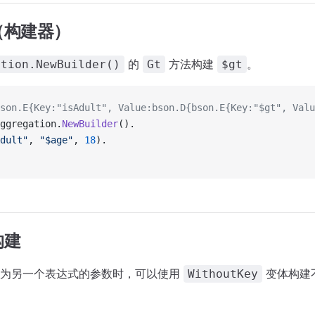
（构建器）
的
方法构建
。
ation.NewBuilder()
Gt
$gt
son.E{Key:"isAdult", Value:bson.D{bson.E{Key:"$gt", Valu
ggregation.
NewBuilder
().
dult"
, 
"$age"
, 
18
).
构建
作为另一个表达式的参数时，可以使用
变体构建
WithoutKey