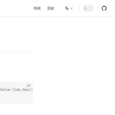
Main Navigation
指南
贡献
go
Value:time.Now()}}}}