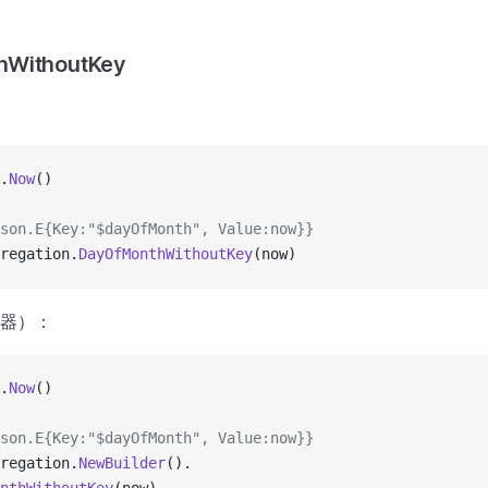
hWithoutKey
.
Now
()
son.E{Key:"$dayOfMonth", Value:now}}
regation.
DayOfMonthWithoutKey
(now)
器）：
.
Now
()
son.E{Key:"$dayOfMonth", Value:now}}
regation.
NewBuilder
().