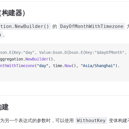
（构建器）
的
ation.NewBuilder()
DayOfMonthWithTimezone
。
h
son.E{Key:"day", Value:bson.D{bson.E{Key:"$dayOfMonth", 
ggregation.
NewBuilder
().
nthWithTimezone
(
"day"
, time.
Now
(), 
"Asia/Shanghai"
).
构建
作为另一个表达式的参数时，可以使用
变体构建
WithoutKey