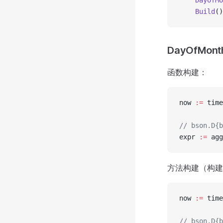
    DayOfMo
    Build
()
DayOfMont
函数构建：
now 
:=
 time
// bson.D{b
expr 
:=
 agg
方法构建（构建
now 
:=
 time
// bson.D{b