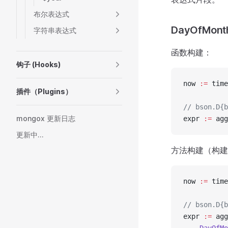
布尔表达式
DayOfMont
字符串表达式
函数构建：
钩子 (Hooks)
now 
:=
 time
插件（Plugins）
// bson.D{b
mongox 更新日志
expr 
:=
 agg
更新中...
方法构建（构建
now 
:=
 time
// bson.D{b
expr 
:=
 agg