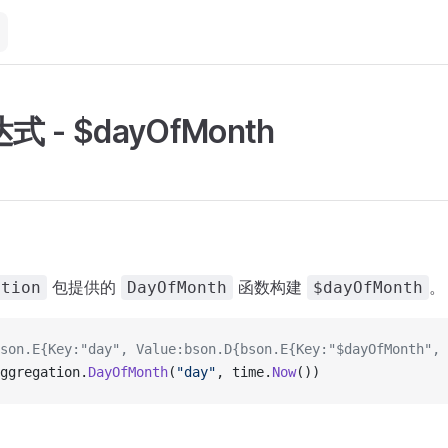
 - $dayOfMonth
包提供的
函数构建
。
ation
DayOfMonth
$dayOfMonth
son.E{Key:"day", Value:bson.D{bson.E{Key:"$dayOfMonth", 
ggregation.
DayOfMonth
(
"day"
, time.
Now
())