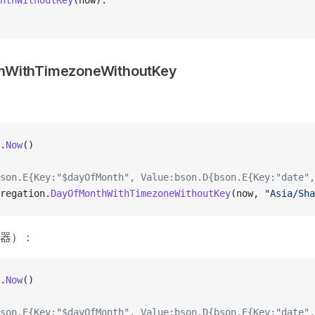
nthWithoutKey
(now).
hWithTimezoneWithoutKey
.
Now
()
son.E{Key:"$dayOfMonth", Value:bson.D{bson.E{Key:"date",
regation.
DayOfMonthWithTimezoneWithoutKey
(now, 
"Asia/Sha
器）：
.
Now
()
son.E{Key:"$dayOfMonth", Value:bson.D{bson.E{Key:"date",