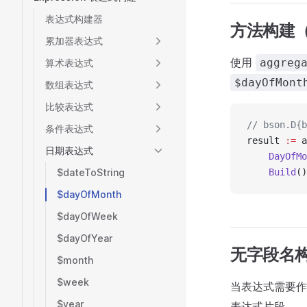
表达式构建器
方法构建
累加器表达式
使用
aggreg
算术表达式
$dayOfMont
数组表达式
比较表达式
// bson.D{b
条件表达式
result 
:=
 a
日期表达式
    DayOfMo
$dateToString
    Build
()
$dayOfMonth
$dayOfWeek
$dayOfYear
无字段名
$month
$week
当表达式需要
$year
表达式片段。