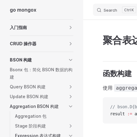
go mongox
Search
K
Skip to content
Sidebar Navigation
入门指南
聚合表达式
CRUD 操作器
BSON 构建
Bsonx 包：简化 BSON 数据的构
函数构建
建
Query BSON 构建
使用
aggreg
Update BSON 构建
Aggregation BSON 构建
// bson.D{b
result 
:=
 a
Aggregation 包
Stage 阶段构建
Expression 表达式构建