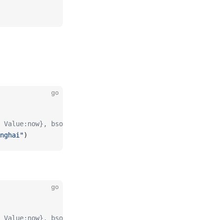
go
 Value:now}, bson.E{Key:"timezone", Value:"Asia/Shanghai
nghai"
)
go
 Value:now}, bson.E{Key:"timezone", Value:"Asia/Shanghai