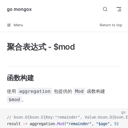
Skip to content
go mongox
Menu
Return to top
聚合表达式 - $mod
函数构建
使用
包提供的
函数构建
aggregation
Mod
。
$mod
go
// bson.D{bson.E{Key:"remainder", Value:bson.D{bson.E
result 
:=
 aggregation.
Mod
(
"remainder"
, 
"$age"
, 
5
)