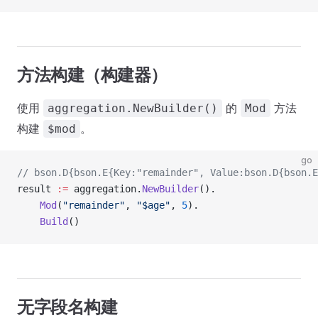
方法构建（构建器）
使用
的
方法
aggregation.NewBuilder()
Mod
构建
。
$mod
go
// bson.D{bson.E{Key:"remainder", Value:bson.D{bson.E
result 
:=
 aggregation.
NewBuilder
().
    Mod
(
"remainder"
, 
"$age"
, 
5
).
    Build
()
无字段名构建