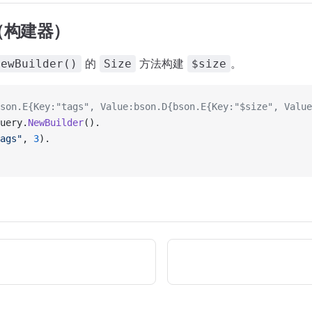
（构建器）
的
方法构建
。
NewBuilder()
Size
$size
son.E{Key:"tags", Value:bson.D{bson.E{Key:"$size", Value
uery.
NewBuilder
().
ags"
, 
3
).