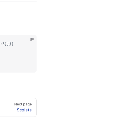
go
:3}}}}
Next page
$exists