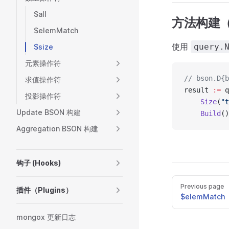
$all
方法构建
$elemMatch
使用
query.
$size
元素操作符
// bson.D{b
求值操作符
result 
:=
 q
投影操作符
    Size
(
"t
Update BSON 构建
    Build
()
Aggregation BSON 构建
钩子 (Hooks)
Previous page
插件（Plugins）
$elemMatch
mongox 更新日志