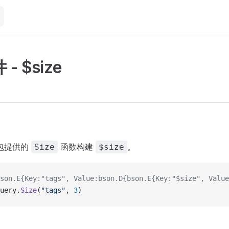
- $size
包提供的
函数构建
。
Size
$size
son.E{Key:"tags", Value:bson.D{bson.E{Key:"$size", Value
uery.
Size
(
"tags"
, 
3
)