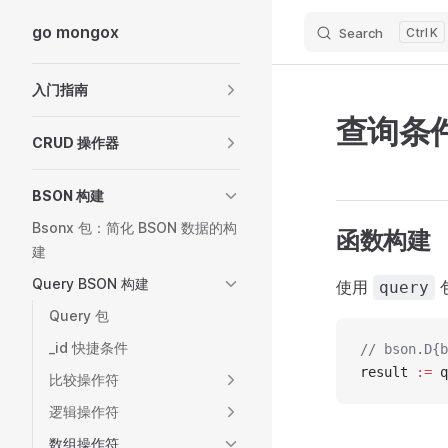
go mongox
Search
K
Skip to content
Sidebar Navigation
入门指南
查询条件 
CRUD 操作器
BSON 构建
Bsonx 包：简化 BSON 数据的构
函数构建
建
Query BSON 构建
使用
query
Query 包
_id 快捷条件
// bson.D{b
result 
:=
 q
比较操作符
逻辑操作符
数组操作符