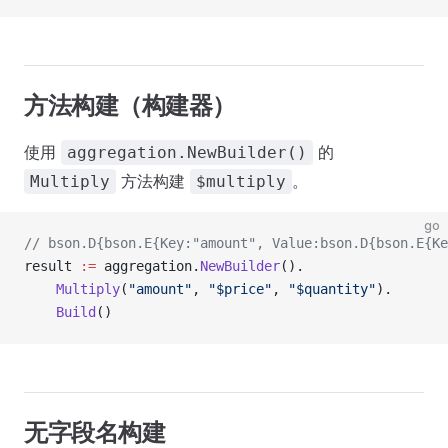
方法构建（构建器）
使用
的
aggregation.NewBuilder()
方法构建
。
Multiply
$multiply
go
// bson.D{bson.E{Key:"amount", Value:bson.D{bson.E{Ke
result 
:=
 aggregation.
NewBuilder
().
    Multiply
(
"amount"
, 
"$price"
, 
"$quantity"
).
    Build
()
无字段名构建