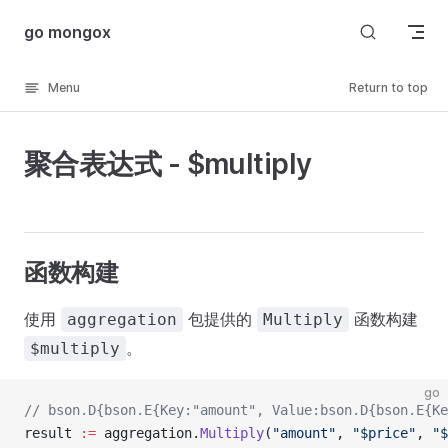
Skip to content
go mongox
Menu
Return to top
聚合表达式 - $multiply
函数构建
使用
包提供的
函数构建
aggregation
Multiply
。
$multiply
go
// bson.D{bson.E{Key:"amount", Value:bson.D{bson.E{Ke
result 
:=
 aggregation.
Multiply
(
"amount"
, 
"$price"
, 
"$