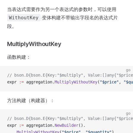
当表达式需要作为另一个表达式的参数时，可以使用
变体构建不带输出字段名的表达式片
WithoutKey
段。
MultiplyWithoutKey
函数构建：
go
// bson.D{bson.E{Key:"$multiply", Value:[]any{"$price
expr 
:=
 aggregation.
MultiplyWithoutKey
(
"$price"
, 
"$qu
方法构建（构建器）：
go
// bson.D{bson.E{Key:"$multiply", Value:[]any{"$price
expr 
:=
 aggregation.
NewBuilder
().
    MultiplyWithoutKey
(
"$price"
, 
"$quantity"
).