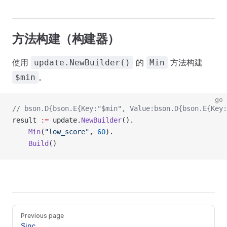
方法构建（构建器）
使用
的
方法构建
update.NewBuilder()
Min
。
$min
go
// bson.D{bson.E{Key:"$min", Value:bson.D{bson.E{Key:
result 
:=
 update.
NewBuilder
().
    Min
(
"low_score"
, 
60
).
    Build
()
Previous page
$inc