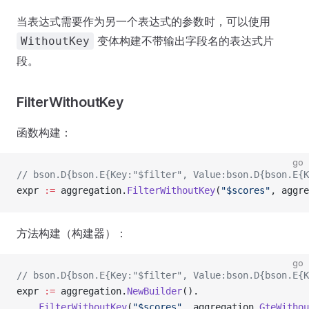
当表达式需要作为另一个表达式的参数时，可以使用
变体构建不带输出字段名的表达式片
WithoutKey
段。
FilterWithoutKey
函数构建：
go
// bson.D{bson.E{Key:"$filter", Value:bson.D{bson.E{K
expr 
:=
 aggregation.
FilterWithoutKey
(
"$scores"
, aggre
方法构建（构建器）：
go
// bson.D{bson.E{Key:"$filter", Value:bson.D{bson.E{K
expr 
:=
 aggregation.
NewBuilder
().
    FilterWithoutKey
(
"$scores"
, aggregation.
GteWithou