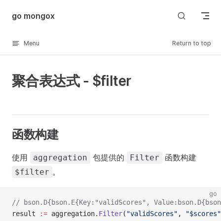
Skip to content
go mongox
Menu
Return to top
聚合表达式 - $filter
函数构建
使用
包提供的
函数构建
aggregation
Filter
。
$filter
go
// bson.D{bson.E{Key:"validScores", Value:bson.D{bson
result 
:=
 aggregation.
Filter
(
"validScores"
, 
"$scores"