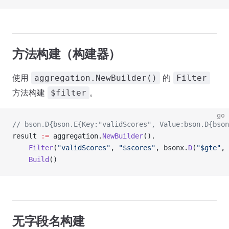
方法构建（构建器）
使用
的
aggregation.NewBuilder()
Filter
方法构建
。
$filter
go
// bson.D{bson.E{Key:"validScores", Value:bson.D{bson
result 
:=
 aggregation.
NewBuilder
().
    Filter
(
"validScores"
, 
"$scores"
, bsonx.
D
(
"$gte"
, 
    Build
()
无字段名构建